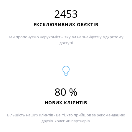
2453
ЕКСКЛЮЗИВНИХ ОБЄКТІВ
Ми пропонуємо нерухомість, яку ви не знайдете у відкритому
доступі
80 %
НОВИХ КЛІЄНТІВ
Більшість наших клієнтів - це. ті, хто прийшов за рекомендацією
друзів, колег чи партнерів.