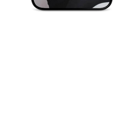
oksana@realtor.if.ua
+38 050 1723535
ОКСАНА МАЛІНІНА
Відділ роботи із
житловою нерухомістю (оренда)
ВІДГУКИ НАШИХ КЛІЄНТІВ
Нам дуже сподобалася співпраця з чудовою
Уляною Кучерою, дуже продуктивна і приємна
вийшла у нас взаємодія! Щиро дякуємо!