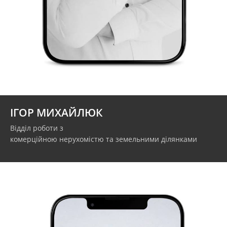
realtor.ihor@gmail.com
+38 050 1722525
ІГОР МИХАЙЛЮК
Відділ роботи з
комерційною нерухомістю та земельними ділянками