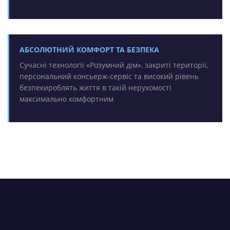
АБСОЛЮТНИЙ КОМФОРТ ТА БЕЗПЕКА
Сучасні технології «Розумний дім», закриті території,
персональний консьерж-сервіс та високий рівень
безпекироблять життя в такій нерухомості
максимально комфортним