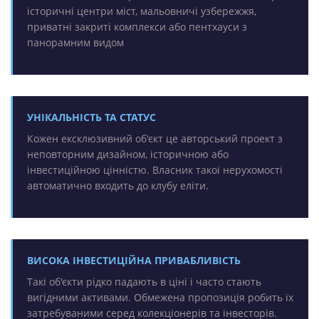
історичні центри міст, мальовничі узбережжя,
приватні закриті комплекси або пентхауси з
панорамним видом
УНІКАЛЬНІСТЬ ТА СТАТУС
Кожен ексклюзивний об'єкт це авторський проект з
неповторним дизайном, історичною або
інвестиційною цінністю. Власник такої нерухомості
автоматично входить до клубу еліти.
ВИСОКА ІНВЕСТИЦІЙНА ПРИВАБЛИВІСТЬ
Такі об'єкти рідко падають в ціні і часто стають
вигідними активами. Обмежена пропозиція робить їх
затребуваними серед колекціонерів та інвесторів.